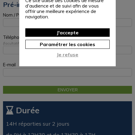
Ce site utilise des cookies de mesure
Pré-inscription
d'audience et de suivi afin de vous
offrir une meilleure expérience de
Nom / Prénom
navigation.
J'accepte
Téléphone
facultatif
Paramétrer les cookies
Je refuse
E-mail
Durée
14H réparties sur 2 jours
de 9H à 12H30 et de 13H30 à 17H